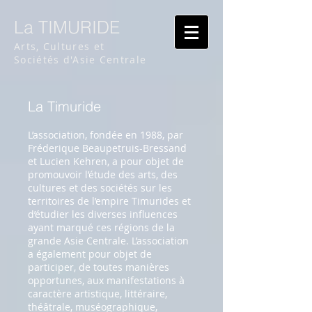
La TIMURIDE
Arts, Cultures et
Sociétés d'Asie Centrale
La Timuride
L’association, fondée en 1988, par
Fréderique Beaupetruis-Bressand
et Lucien Kehren,
a
pour objet de
promouvoir l’étude des arts, des
cultures et des sociétés sur les
territoires de l’empire Timurides et
d’étudier les diverses influences
ayant marqué ces régions de la
grande Asie Centrale. L’association
a également pour objet de
participer, de toutes manières
opportunes, aux manifestations à
caractère artistique, littéraire,
théâtrale, muséographique,