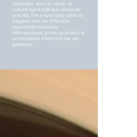
historique, musical, social, ou
culturel ayant trait aux domaines
précités. Elle a aussi pour objet de
coopérer avec les différents
organismes nationaux,
internationaux, privés ou publics et
universitaires intéressés par ces
questions.