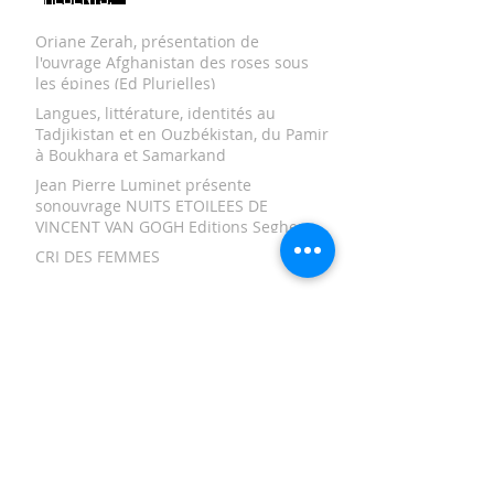
Oriane Zerah, présentation de
l'ouvrage Afghanistan des roses sous
les épines (Ed Plurielles)
Langues, littérature, identités au
Tadjikistan et en Ouzbékistan, du Pamir
à Boukhara et Samarkand
Jean Pierre Luminet présente
sonouvrage NUITS ETOILEES DE
VINCENT VAN GOGH Editions Seghers
CRI DES FEMMES
AFGHANISTAN, L’ART AU QUOTIDIEN
TAMERLAN ET LES TIMOURIDES
Un manuscrit inédit sur le sort de
l'observatoire du Prince Ulug Beg