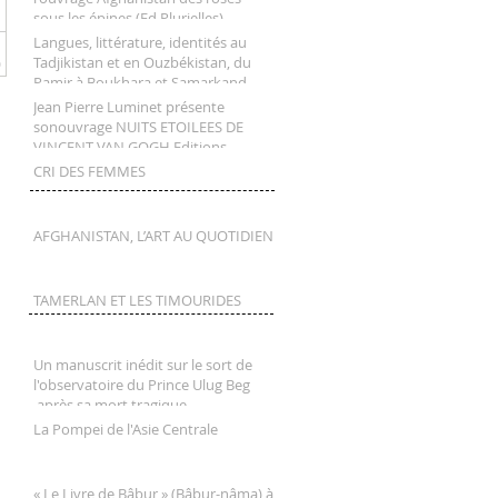
sous les épines (Ed Plurielles)
Langues, littérature, identités au
Tadjikistan et en Ouzbékistan, du
Pamir à Boukhara et Samarkand
Jean Pierre Luminet présente
sonouvrage NUITS ETOILEES DE
VINCENT VAN GOGH Editions
Seghers
CRI DES FEMMES
AFGHANISTAN, L’ART AU QUOTIDIEN
TAMERLAN ET LES TIMOURIDES
Un manuscrit inédit sur le sort de
l'observatoire du Prince Ulug Beg
après sa mort tragique
La Pompei de l'Asie Centrale
« Le Livre de Bâbur » (Bâbur-nâma) à