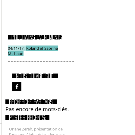
Prochains EVENEMENTS
04/11/17:
Roland et Sabrina
Michaud
Nous suivre sur:
RECHERCHE PAR TAGS:
Pas encore de mots-clés.
Postes RECENTS:
Oriane Zerah, présentation de
l'ouvrage Afghanistan des roses