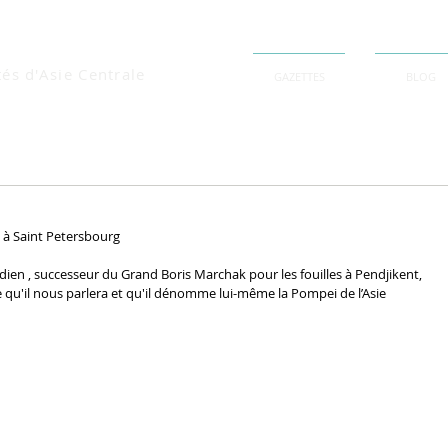
tés d'Asie Centrale
GAZETTES
BLOG
 à Saint Petersbourg
en , successeur du Grand Boris Marchak pour les fouilles à Pendjikent, 
le qu'il nous parlera et qu'il dénomme lui-même la Pompei de l’Asie 