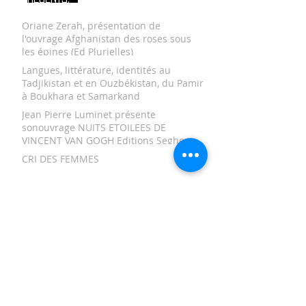
Oriane Zerah, présentation de
l'ouvrage Afghanistan des roses sous
les épines (Ed Plurielles)
Langues, littérature, identités au
Tadjikistan et en Ouzbékistan, du Pamir
à Boukhara et Samarkand
Jean Pierre Luminet présente
sonouvrage NUITS ETOILEES DE
VINCENT VAN GOGH Editions Seghers
CRI DES FEMMES
AFGHANISTAN, L’ART AU QUOTIDIEN
TAMERLAN ET LES TIMOURIDES
Un manuscrit inédit sur le sort de
l'observatoire du Prince Ulug Beg