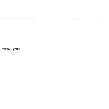
tés d'Asie Centrale
GAZETTES
BLOG
s montagnes