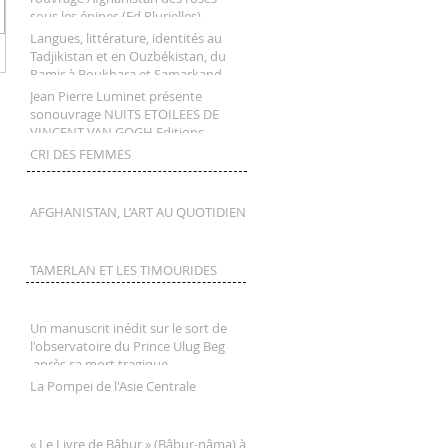
sous les épines (Ed Plurielles)
Langues, littérature, identités au
Tadjikistan et en Ouzbékistan, du
Pamir à Boukhara et Samarkand
Jean Pierre Luminet présente
sonouvrage NUITS ETOILEES DE
VINCENT VAN GOGH Editions
Seghers
CRI DES FEMMES
AFGHANISTAN, L’ART AU QUOTIDIEN
TAMERLAN ET LES TIMOURIDES
Un manuscrit inédit sur le sort de
l'observatoire du Prince Ulug Beg
après sa mort tragique
La Pompei de l'Asie Centrale
« Le Livre de Bâbur » (Bâbur-nâma) à