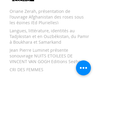
Oriane Zerah, présentation de
l'ouvrage Afghanistan des roses sous
les épines (Ed Plurielles)
Langues, littérature, identités au
Tadjikistan et en Ouzbékistan, du Pamir
à Boukhara et Samarkand
Jean Pierre Luminet présente
sonouvrage NUITS ETOILEES DE
VINCENT VAN GOGH Editions Seghers
CRI DES FEMMES
AFGHANISTAN, L’ART AU QUOTIDIEN
TAMERLAN ET LES TIMOURIDES
Un manuscrit inédit sur le sort de
l'observatoire du Prince Ulug Beg