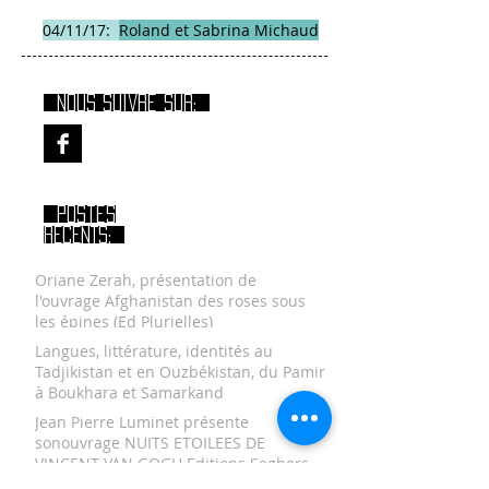
04/11/17:
Roland et Sabrina Michaud
Nous suivre sur:
Postes
RECENTS:
Oriane Zerah, présentation de
l'ouvrage Afghanistan des roses sous
les épines (Ed Plurielles)
Langues, littérature, identités au
Tadjikistan et en Ouzbékistan, du Pamir
à Boukhara et Samarkand
Jean Pierre Luminet présente
sonouvrage NUITS ETOILEES DE
VINCENT VAN GOGH Editions Seghers