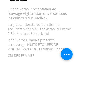
Oriane Zerah, présentation de
l'ouvrage Afghanistan des roses sous
les épines (Ed Plurielles)
Langues, littérature, identités au
Tadjikistan et en Ouzbékistan, du Pamir
à Boukhara et Samarkand
Jean Pierre Luminet présente
sonouvrage NUITS ETOILEES DE
VINCENT VAN GOGH Editions Seghers
CRI DES FEMMES
AFGHANISTAN, L’ART AU QUOTIDIEN
TAMERLAN ET LES TIMOURIDES
Un manuscrit inédit sur le sort de
l'observatoire du Prince Ulug Beg