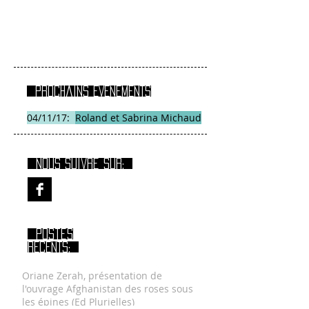
Prochains EVENEMENTS
04/11/17:
Roland et Sabrina Michaud
Nous suivre sur:
Postes
RECENTS:
Oriane Zerah, présentation de
l'ouvrage Afghanistan des roses sous
les épines (Ed Plurielles)