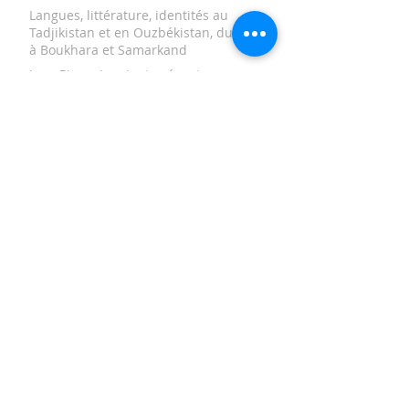
Langues, littérature, identités au
Tadjikistan et en Ouzbékistan, du Pamir
à Boukhara et Samarkand
Jean Pierre Luminet présente
sonouvrage NUITS ETOILEES DE
VINCENT VAN GOGH Editions Seghers
CRI DES FEMMES
AFGHANISTAN, L’ART AU QUOTIDIEN
TAMERLAN ET LES TIMOURIDES
Un manuscrit inédit sur le sort de
l'observatoire du Prince Ulug Beg
après sa mort tragique
La Pompei de l'Asie Centrale