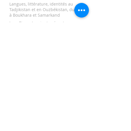
Langues, littérature, identités au
Tadjikistan et en Ouzbékistan, du Pamir
à Boukhara et Samarkand
Jean Pierre Luminet présente
sonouvrage NUITS ETOILEES DE
VINCENT VAN GOGH Editions Seghers
CRI DES FEMMES
AFGHANISTAN, L’ART AU QUOTIDIEN
TAMERLAN ET LES TIMOURIDES
Un manuscrit inédit sur le sort de
l'observatoire du Prince Ulug Beg
après sa mort tragique
La Pompei de l'Asie Centrale