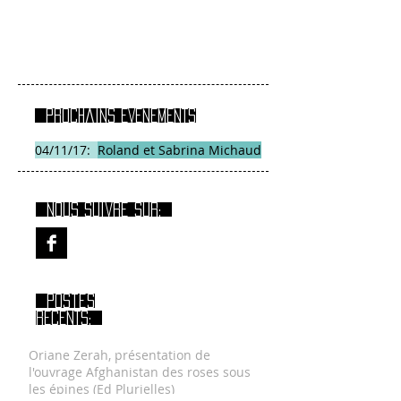
Prochains EVENEMENTS
04/11/17:
Roland et Sabrina Michaud
Nous suivre sur:
Postes
RECENTS:
Oriane Zerah, présentation de
l'ouvrage Afghanistan des roses sous
les épines (Ed Plurielles)