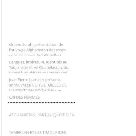
Oriane Zerah, présentation de
l'ouvrage Afghanistan des roses
sous les épines (Ed Plurielles)
Langues, littérature, identités au
Tadjikistan et en Ouzbékistan, du
Pamir à Boukhara et Samarkand
Jean Pierre Luminet présente
sonouvrage NUITS ETOILEES DE
VINCENT VAN GOGH Editions
Seghers
CRI DES FEMMES
AFGHANISTAN, L’ART AU QUOTIDIEN
TAMERLAN ET LES TIMOURIDES