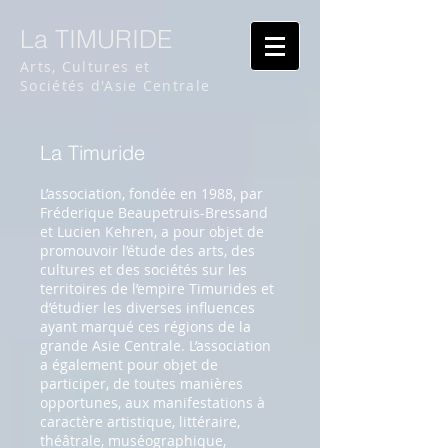
La TIMURIDE
Arts, Cultures et
Sociétés d'Asie Centrale
La Timuride
L’association, fondée en 1988, par
Fréderique Beaupetruis-Bressand
et Lucien Kehren,
a
pour objet de
promouvoir l’étude des arts, des
cultures et des sociétés sur les
territoires de l’empire Timurides et
d’étudier les diverses influences
ayant marqué ces régions de la
grande Asie Centrale. L’association
a également pour objet de
participer, de toutes manières
opportunes, aux manifestations à
caractère artistique, littéraire,
théâtrale, muséographique,